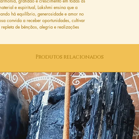
harmonia, gratidão e crescimento em todas as
terial e espiritual, Lakshmi ensina que a
uando há equilíbrio, generosidade e amor no
sa convida a receber oportunidades, cultivar
repleta de bênçãos, alegria e realizações
Produtos relacionados