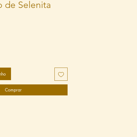
 de Selenita
nho
Comprar