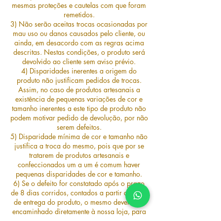
mesmas proteções e cautelas com que foram
remetidos.
3) Não serão aceitas trocas ocasionadas por
mau uso ou danos causados pelo cliente, ou
ainda, em desacordo com as regras acima
descritas. Nestas condições, o produto será
devolvido ao cliente sem aviso prévio.
4) Disparidades inerentes a origem do
produto não justificam pedidos de trocas.
Assim, no caso de produtos artesanais a
existência de pequenas variações de cor e
tamanho inerentes a este tipo de produto não
podem motivar pedido de devolução, por não
serem defeitos.
5) Disparidade mínima de cor e tamanho não
justifica a troca do mesmo, pois que por se
tratarem de produtos artesanais e
confeccionados um a um é comum haver
pequenas disparidades de cor e tamanho.
6) Se o defeito for constatado após o prazo
de 8 dias corridos, contados a partir da data
de entrega do produto, o mesmo deverá ser
encaminhado diretamente à nossa loja, para
conserto ou substituição no prazo de garantia