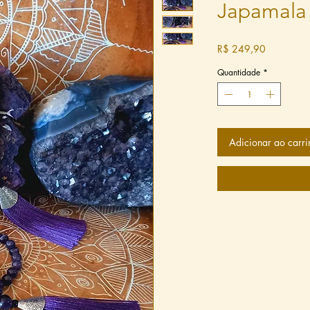
Japamala
Preço
R$ 249,90
Quantidade
*
Adicionar ao carri