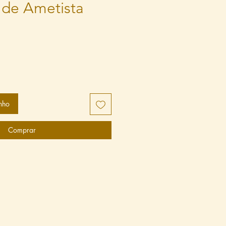
 de Ametista
nho
Comprar