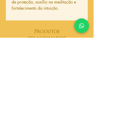
de proteção, auxílio na meditação e
fortalecimento da intuição.
Produtos
relacionados
Mini Caldeirão
Luz Guardiã de Sa