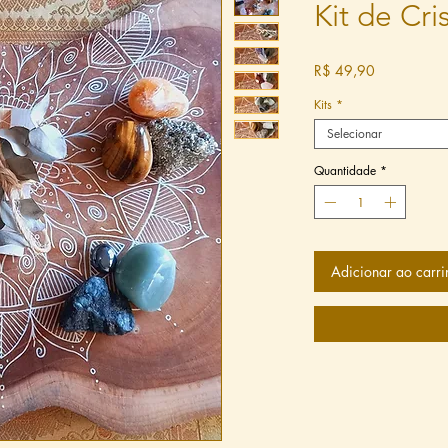
Kit de Cri
Preço
R$ 49,90
Kits
*
Selecionar
Quantidade
*
Adicionar ao carri