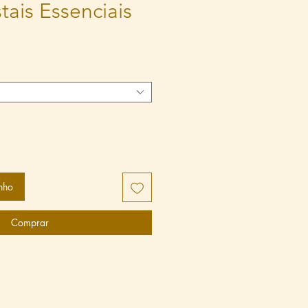
stais Essenciais
nho
Comprar